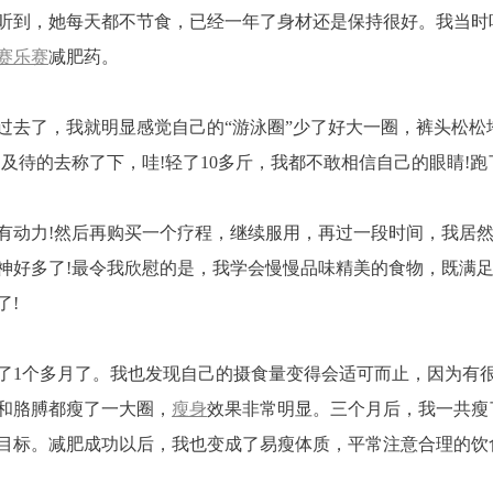
听到，她每天都不节食，已经一年了身材还是保持很好。我当时
赛乐赛
减肥药。
过去了，我就明显感觉自己的“游泳圈”少了好大一圈，裤头松松
不及待的去称了下，哇!轻了10多斤，我都不敢相信自己的眼睛!
有动力!然后再购买一个疗程，继续服用，再过一段时间，我居然
神好多了!最令我欣慰的是，我学会慢慢品味精美的食物，既满足
了!
了1个多月了。我也发现自己的摄食量变得会适可而止，因为有
和胳膊都瘦了一大圈，
瘦身
效果非常明显。三个月后，我一共瘦
目标。减肥成功以后，我也变成了易瘦体质，平常注意合理的饮