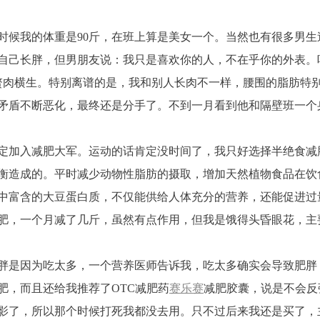
时候我的体重是90斤，在班上算是美女一个。当然也有很多男
自己长胖，但男朋友说：我只是喜欢你的人，不在乎你的外表。
，赘肉横生。特别离谱的是，我和别人长肉不一样，腰围的脂肪特
矛盾不断恶化，最终还是分手了。不到一月看到他和隔壁班一个
定加入减肥大军。运动的话肯定没时间了，我只好选择半绝食减
衡造成的。平时减少动物性脂肪的摄取，增加天然植物食品在饮
中富含的大豆蛋白质，不仅能供给人体充分的营养，还能促进过
肥，一个月减了几斤，虽然有点作用，但我是饿得头昏眼花，主
胖是因为吃太多，一个营养医师告诉我，吃太多确实会导致肥胖
肥，而且还给我推荐了OTC减肥药
赛乐赛
减肥胶囊，说是不会反
影了，所以那个时候打死我都没去用。只不过后来我还是买了，