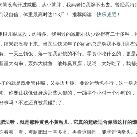
没离开过减肥，从小就胖，我妈老怕我嫁不出去。曾经我特别
到没自信，体重最高时达153斤！ 推荐阅读：
快乐减肥！
根儿跟屁股，肉特多。我用过的减肥办法少说得有二十多种，
，结果都没瘦下来。当医生快30年了的妈妈总是劝我不要用那
有。一天三顿饭，落一顿我都饿的不行。零食小吃什么的，更是
新疆大肉串，轰炸大鱿鱼，油炸臭豆腐，哎哟，太好吃了，我都
的就是既要管住嘴，又要迈开腿。要说运动也不行，这一身肉
来。你要让我像健身房那些人似的，一蹦半个小时一个小时的，
好事吗？不过还真被我碰到了。
法呀，就是那种黄色小黄粒儿，它真的超级适合像我这样的懒
你看看，看，裤腿肥出一掌多宽。再看这腰围，能塞进俩拳头。