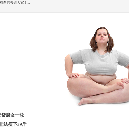
自信去追人家！...
吃货腐女一枚
肥
法瘦下39斤