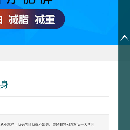
瘦身
肥，从小就胖，我妈老怕我嫁不出去。曾经我特别喜欢我一大学同