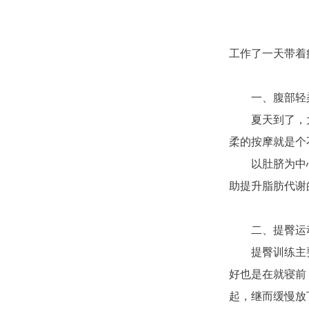
工作了一天带着
一、腹部轻
夏天到了，
柔的按摩就是个
以肚脐为中
助提升脂肪代谢
二、提臀运
提臀训练主
好也是在就寝前
起，继而缓慢放